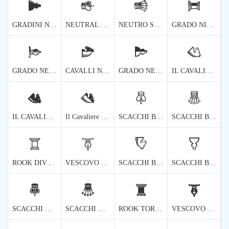
🨔
🨕
🨖
🨗
GRADINI NINETY ROTATI DI PAWN DI SCACCHI NERI
NEUTRAL CHESS KING ROTATED NINETY DEGREES
NEUTRO SCACCHI REGINA NINETA GRADI
GRADO NINETICO ROTATO DEL ROOK DI SCACCHI NEUTRO
🨘
🨙
🨚
🨛
GRADO NEUTRO DI SCACCHI VESCOVI GRADI NINETICI
CAVALLI NEUTRO ROTATI CINQUE GRADI
GRADO NEUTRO ROTATO DI GRADINI NINETY ROTATI
IL CAVALIERE BIANCO SCACCHI ROTATO DI UN CINQUE TREGGIAMENTI CINQUE
🨜
🨝
🨞
🨟
IL CAVALIERE NERO DI SCACCHI ROTATO DI UN CINQUE TREGGIAMENTI CINQUE
Il Cavaliere Di Scacchi Neutrali Ruotò Di Un Centinaio Di Cinque Gradi
SCACCHI BIANCHI DIVENTATI RE
SCACCHI BIANCHI GIRANTI REGINA
🨠
🨡
🨢
🨣
ROOK DIVENTATO SCACCHI BIANCHI
VESCOVO TORNITO DI SCACCHI BIANCHI
SCACCHI BIANCHI CAVALCATO
SCACCHI BIANCHI TORNATI
🨤
🨥
🨦
🨧
SCACCHI NERI DIVENTATI RE
SCACCHI NERI REGINA TORNATA
ROOK TORNATO A SCACCHI NERI
VESCOVO TORNITO A SCACCHI NERI