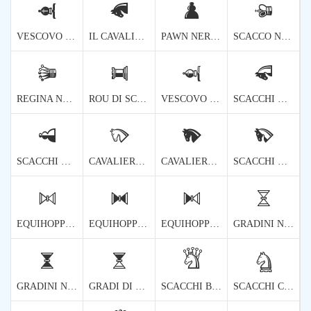
🨼
🨽
🨾
🨿
VESCOVO NERO DI SCACCHI ROTATO DUE SEPARATI GRADI
IL CAVALIERE NERO DI SCACCHI ROTATO DI DUE GRADI SEVENTATI
PAWN NERO DI SCACCHI ROTATO DUE SEPARATI GRADI
SCACCO NEUTRO RE ROTATO DUE SEPARATI GRADI DUE
🩀
🩁
🩂
🩃
REGINA NEUTRO DEGLI SCACCHI ROTATA DUE SEPARATI GRADI
ROU DI SCACCHI NEUTRO DOTATO DI DUE GRADI DUE
VESCOVO DI SCACCHI NEUTRO ROTATO DI DUE GRADI DEDICATI
SCACCHI NEUTRALI CAVALIERE ROTATI DUE SEPARATI GRADI DUE
🩄
🩅
🩆
🩇
SCACCHI NEUTRO RAGGIUNTO DOTATO DUE SEPARATI GRADI
CAVALIERE SCACCHI BIANCO ROTATO DI TRE GRADI CINQUE
CAVALIERE SCACCHI NERO ROTATO DI TRE GRADI CINQUE
SCACCHI NEUTRI DI CAVALIERE ROTATI DI TRE GRADI CINQUE
🩈
🩉
🩊
🩋
EQUIHOPPER DI SCACCHI BIANCHI
EQUIHOPPER NERO A SCACCHI
EQUIHOPPER DI SCACCHI NEUTRO
GRADINI NINETY ROTATI DI EQUIHOPPER DI SCACCHI BIANCHI
🩌
🩍
🩎
🩏
GRADINI NINETICI ROTATI DELL'EQUIHOPPER NERO DI SCACCHI
GRADI DI NEUTRO ROTATI DI EQUIHOPPER DI SCACCHI NEUTRO
SCACCHI BIANCHI REGINA
SCACCHI CAVALIERE BIANCO DI SCACCHI