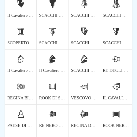
🨨
🨩
🨪
🨫
Il Cavaliere Nero Di Scacchi è Diventato Cavaliere
SCACCHI NERI TORNATI
SCACCHI NEUTRI DIVENTATO RE
SCACCHI NEUTRALI GIRANNO REGINA
🨬
🨭
🨮
🨯
SCOPERTO NEUTRO GIRATO
SCACCHI NEUTRI DI VESCOVO
SCACCHI NEUTRALI DIVENTATI CAVALIERI
SCACCHI NEUTRALI TORNITI
🨰
🨱
🨲
🨳
Il Cavaliere Bianco Degli Scacchi Ruotò Su Due Centinaia Di Cinque Gradi
Il Cavaliere Nero Di Scacchi Ruotò Su Due Centinaia Di Cinque Gradi
SCACCHI NEUTRALI CAVALIERE ROTATI DUE CINQUE VEGNI CINQUE
RE DEGLI SCACCHI BIANCHI ROTATO DUE SEPARATI GRADI DUE
🨴
🨵
🨶
🨷
REGINA BIANCA DEGLI SCACCHI ROTATA DUE SEPARATI GRADI
ROOK DI SCACCHI BIANCHI ROTATO DUE SEPARATI GRADI DUE
VESCOVO DI SCACCHI BIANCHI ROTATO DUE SEPARATI GRADI
IL CAVALIERE BIANCO SCACCHI ROTATO DI DUE GRADI SEVENTATI
🨸
🨹
🨺
🨻
PAESE DI SCACCHI BIANCHI ROTATI DUE SEPARATI GRADI
RE NERO DI SCACCHI ROTATO DUE SEPARATI GRADI DUE
REGINA DEGLI SCACCHI NERI ROTATA DI DUE GRADI SEVENTATI
ROOK NERO DI SCACCHI ROTATO DUE SEPARATI GRADI