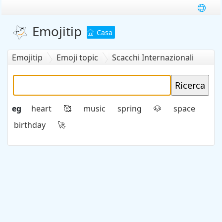
Emojitip
Casa
Emojitip
Emoji topic
Scacchi Internazionali
eg
heart
music
spring
space
🥰
🐶
birthday
🚀