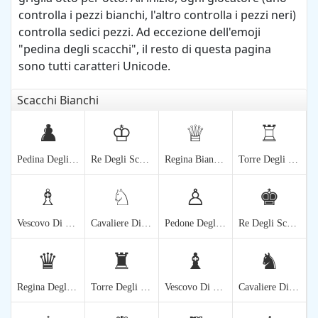
controlla i pezzi bianchi, l'altro controlla i pezzi neri)
controlla sedici pezzi. Ad eccezione dell'emoji
"pedina degli scacchi", il resto di questa pagina
sono tutti caratteri Unicode.
Scacchi Bianchi
♟️
♔
♕
♖
Pedina Degli Scacchi
Re Degli Scacchi Bianco
Regina Bianca Di Scacchi
Torre Degli Scacchi Bianca
♗
♘
♙
♚
Vescovo Di Scacchi Bianco
Cavaliere Di Scacchi Bianco
Pedone Degli Scacchi Bianco
Re Degli Scacchi Nero
♛
♜
♝
♞
Regina Degli Scacchi Nera
Torre Degli Scacchi Nera
Vescovo Di Scacchi Nero
Cavaliere Di Scacchi Nero