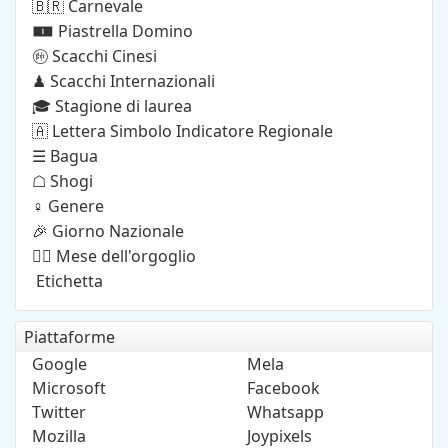
Carnevale
🇧🇷
Piastrella Domino
🀰
Scacchi Cinesi
🩠
Scacchi Internazionali
♟
Stagione di laurea
🎓
Lettera Simbolo Indicatore Regionale
🇦
Bagua
☰
Shogi
☖
Genere
♀
Giorno Nazionale
🎉
Mese dell'orgoglio
🏳️‍🌈
Etichetta
Piattaforme
Google
Mela
Microsoft
Facebook
Twitter
Whatsapp
Mozilla
Joypixels