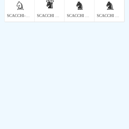
🩐
🩑
🩒
🩓
SCACCHI-CAVALIERE BIANCO
SCACCHI NERI REGINA DEI CAVALIERI
SCACCHI NERI DI KNIGHT-ROOK
SCACCHI NERO VESCOVO