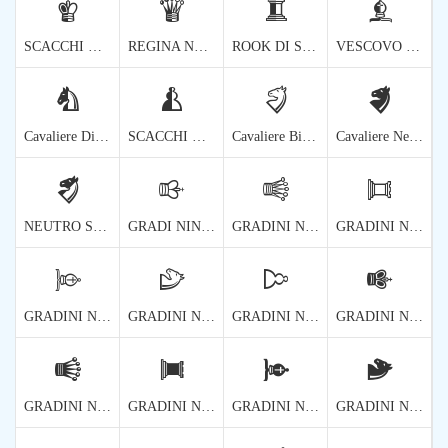
🨀
🨁
🨂
🨃
SCACCHI NEUTRO RE
REGINA NEUTRO DEGLI SCACCHI
ROOK DI SCACCHI NEUTRO
VESCOVO DI SCACCHI NEUTRO
🨄
🨅
🨆
🨇
Cavaliere Di Scacchi Neutro
SCACCHI NEUTRO DI SCACCHI
Cavaliere Bianco Di Scacchi Ruotato Di Quarantacinque Gradi
Cavaliere Nero Di Scacchi Ruotato Di Quarantacinque Gradi
🨈
🨉
🨊
🨋
NEUTRO SCACCHI CAVALLO ROTATO DI Quarantacinque Gradi
GRADI NINETY ROTATI DI RE DEGLI SCACCHI BIANCHI
GRADINI NINETI ROTATI DELLA REGINA DEGLI SCACCHI BIANCHI
GRADINI NINETY ROTATI DI ROOK DI SCACCHI BIANCHI
🨌
🨍
🨎
🨏
GRADINI NINETI ROTATI DEL VESCOVO BIANCO DI SCACCHI
GRADINI NINETI ROTATI DEL CAVALIERE DI SCACCHI BIANCHI
GRADINI NINETY ROTATI DI PAWN DI SCACCHI BIANCHI
GRADINI NINETI ROTATI DI RE DI SCACCHI NERI
🨐
🨑
🨒
🨓
GRADINI NINETI ROTATI DELLA REGINA NERA DEGLI SCACCHI
GRADINI NINETY ROTATI DI ROOK DI SCACCHI NERI
GRADINI NINETICI ROTATI DEL VESCOVO NERO DI SCACCHI
GRADINI NINETI ROTATI DEL CAVALIERE DI SCACCHI NERI